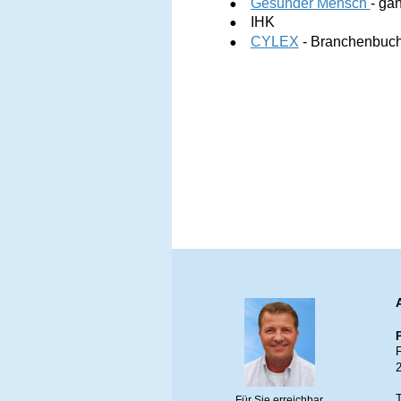
•
Gesunder Mensch 
- ga
•
IHK
•
CYLEX
 - Branchenbuc
F
T
Für Sie erreichbar,