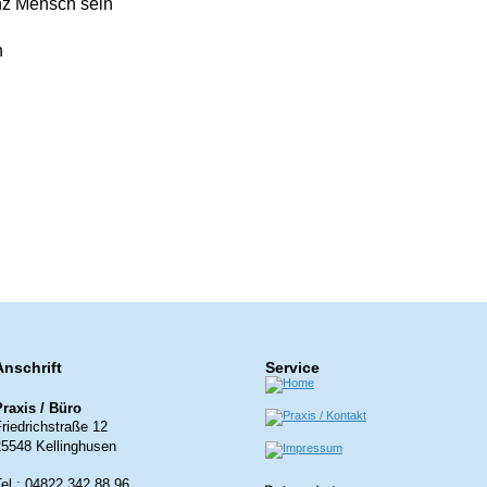
nz Mensch sein
h
Anschrift
Service
Praxis / Büro
riedrichstraße 12
25548 Kellinghusen
el.; 04822 342 88 96