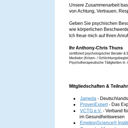
Unsere Zusammenarbeit basie
von Achtung, Vertrauen, Res
Geben Sie psychischen Besc
wie körperlichen Beschwerden
Ich freue mich auf Ihren Anruf
Ihr Anthony-Chris Thuns 
zertifiziert psychologischer Berater & 
Mediator (Krisen- / Schlichtungsbeglei
Psychotherapeutische Tätigkeiten in  
Mitgliedschaften & Teilnahmen:        
•
Jameda
 - Deutschlands
•
ProvenExpert
 - Das Ex
•
VCTG e.V.
 - Verband f
         im Gesundheitswesen
•
EmotionScience® Instit